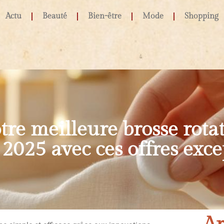
Actu
Beauté
Bien-être
Mode
Shopping
re meilleure brosse rotat
 2025 avec ces offres exce